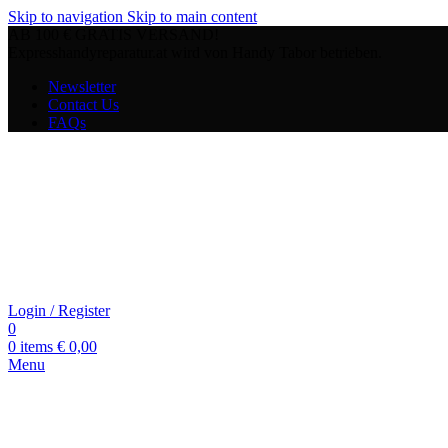
Skip to navigation
Skip to main content
AB 100 € GRATIS VERSAND!
Expresshandyreparatur.at wird von Handy Tabor betrieben.
Newsletter
Contact Us
FAQs
Login / Register
0
0
items
€
0,00
Menu