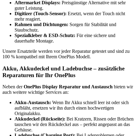
Aftermarket Displays:
Preisgünstige Alternative mit sehr
guter Leistung.
Digitizer (Touch-Sensor):
Ersetzt, wenn der Touch nicht
mehr reagiert.
Rahmen und Dichtungen:
Sorgen für Stabilität und
Staubschutz.
Spezialkleber & ESD-Schutz:
Für eine sichere und
dauerhafte Montage.
Unsere Ersatzteile werden vor jeder Reparatur getestet und sind zu
100 % kompatibel mit Ihrem OnePlus Modell.
Akku, Akkudeckel und Ladebuchse – zusätzliche
Reparaturen für Ihr OnePlus
Neben der
OnePlus Display Reparatur und Austausch
bieten wir
auch weitere wichtige Services an:
Akku-Austausch:
Wenn Ihr Akku schnell leer ist oder sich
aufbläht, ersetzen wir ihn durch einen hochwertigen
Originalakku.
Akkudeckel (Rückseite):
Bei Kratzern, Rissen oder Brüchen
tauschen wir den Rückdeckel aus – perfekt angepasst an das
Gehäuse.
Ladebuchse (Charging Port):
Bei Ladeproblemen oder