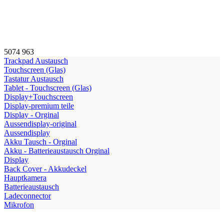
5074
963
Trackpad Austausch
Touchscreen (Glas)
Tastatur Austausch
Tablet - Touchscreen (Glas)
Display+Touchscreen
Display-premium teile
Display - Orginal
Aussendisplay-original
Aussendisplay
Akku Tausch - Orginal
Akku - Batterieaustausch Orginal
Display
Back Cover - Akkudeckel
Hauptkamera
Batterieaustausch
Ladeconnector
Mikrofon