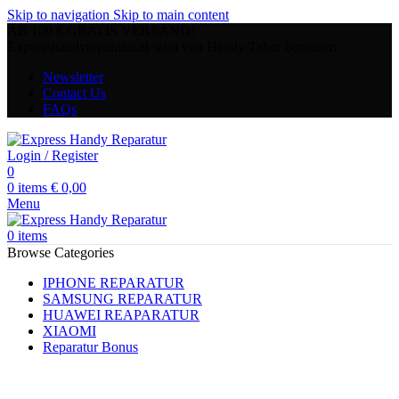
Skip to navigation
Skip to main content
AB 100 € GRATIS VERSAND!
Expresshandyreparatur.at wird von Handy Tabor betrieben.
Newsletter
Contact Us
FAQs
Login / Register
0
0
items
€
0,00
Menu
0
items
Browse Categories
IPHONE REPARATUR
SAMSUNG REPARATUR
HUAWEI REAPARATUR
XIAOMI
Reparatur Bonus