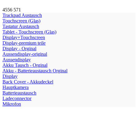
4556
571
Trackpad Austausch
Touchscreen (Glas)
Tastatur Austausch
Tablet - Touchscreen (Glas)
Display+Touchscreen
Display-premium teile
Display - Orginal
Aussendisplay-original
Aussendisplay
Akku Tausch - Orginal
Akku - Batterieaustausch Orginal
Display
Back Cover - Akkudeckel
Hauptkamera
Batterieaustausch
Ladeconnector
Mikrofon