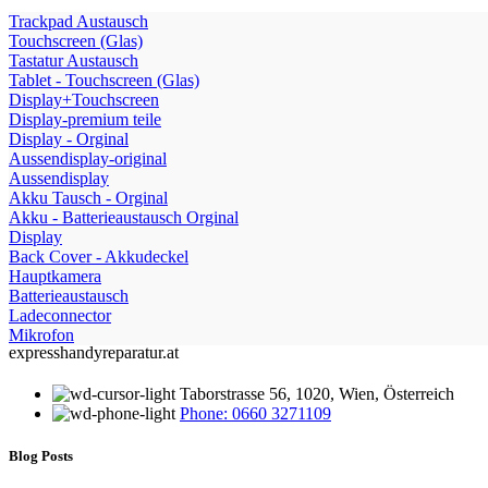
Trackpad Austausch
Touchscreen (Glas)
Tastatur Austausch
Tablet - Touchscreen (Glas)
Display+Touchscreen
Display-premium teile
Display - Orginal
Aussendisplay-original
Aussendisplay
Akku Tausch - Orginal
Akku - Batterieaustausch Orginal
Display
Back Cover - Akkudeckel
Hauptkamera
Batterieaustausch
Ladeconnector
Mikrofon
expresshandyreparatur.at
Taborstrasse 56, 1020, Wien, Österreich
Phone: 0660 3271109
Blog Posts