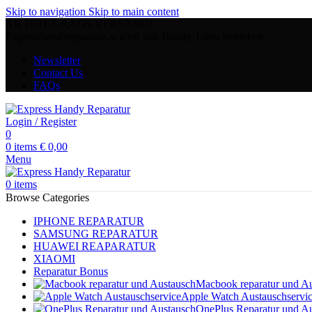
Skip to navigation
Skip to main content
AB 100 € GRATIS VERSAND!
Expresshandyreparatur.at wird von Handy Tabor betrieben.
Newsletter
Contact Us
FAQs
Login / Register
0
0
items
€
0,00
Menu
0
items
Browse Categories
IPHONE REPARATUR
SAMSUNG REPARATUR
HUAWEI REAPARATUR
XIAOMI
Reparatur Bonus
Macbook reparatur und A
Apple Watch Austauschservi
OnePlus Reparatur und A