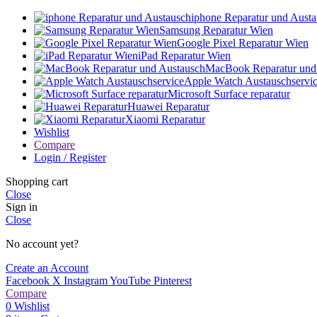
iphone Reparatur und Aust
Samsung Reparatur Wien
Google Pixel Reparatur Wien
iPad Reparatur Wien
MacBook Reparatur und
Apple Watch Austauschservi
Microsoft Surface reparatur
Huawei Reparatur
Xiaomi Reparatur
Wishlist
Compare
Login / Register
Shopping cart
Close
Sign in
Close
No account yet?
Create an Account
Facebook
X
Instagram
YouTube
Pinterest
Compare
0
Wishlist