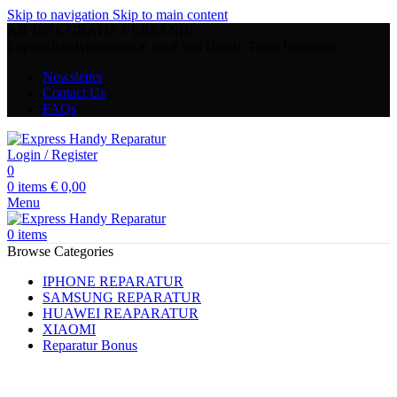
Skip to navigation
Skip to main content
AB 100 € GRATIS VERSAND!
Expresshandyreparatur.at wird von Handy Tabor betrieben.
Newsletter
Contact Us
FAQs
Login / Register
0
0
items
€
0,00
Menu
0
items
Browse Categories
IPHONE REPARATUR
SAMSUNG REPARATUR
HUAWEI REAPARATUR
XIAOMI
Reparatur Bonus