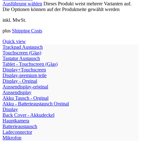
Ausführung wählen
Dieses Produkt weist mehrere Varianten auf.
Die Optionen können auf der Produktseite gewählt werden
inkl. MwSt.
plus
Shipping Costs
Quick view
Trackpad Austausch
Touchscreen (Glas)
Tastatur Austausch
Tablet - Touchscreen (Glas)
Display+Touchscreen
Display-premium teile
Display - Orginal
Aussendisplay-original
Aussendisplay
Akku Tausch - Orginal
Akku - Batterieaustausch Orginal
Display
Back Cover - Akkudeckel
Hauptkamera
Batterieaustausch
Ladeconnector
Mikrofon