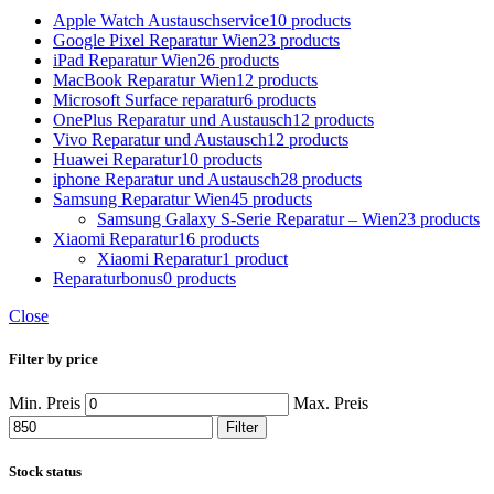
Apple Watch Austauschservice
10 products
Google Pixel Reparatur Wien
23 products
iPad Reparatur Wien
26 products
MacBook Reparatur Wien
12 products
Microsoft Surface reparatur
6 products
OnePlus Reparatur und Austausch
12 products
Vivo Reparatur und Austausch
12 products
Huawei Reparatur
10 products
iphone Reparatur und Austausch
28 products
Samsung Reparatur Wien
45 products
Samsung Galaxy S-Serie Reparatur – Wien
23 products
Xiaomi Reparatur
16 products
Xiaomi Reparatur
1 product
Reparaturbonus
0 products
Close
Filter by price
Min. Preis
Max. Preis
Filter
Stock status