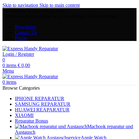
Skip to navigation
Skip to main content
AB 100 € GRATIS VERSAND!
Expresshandyreparatur.at wird von Handy Tabor betrieben.
Newsletter
Contact Us
FAQs
Login / Register
0
0
items
€
0,00
Menu
0
items
Browse Categories
IPHONE REPARATUR
SAMSUNG REPARATUR
HUAWEI REAPARATUR
XIAOMI
Reparatur Bonus
Macbook reparatur und
Austausch
Apple Watch