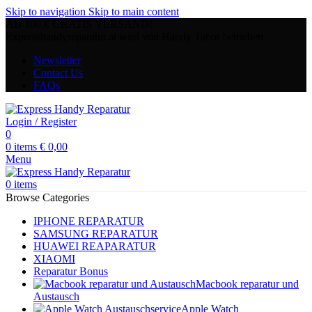
Skip to navigation
Skip to main content
AB 100 € GRATIS VERSAND!
Expresshandyreparatur.at wird von Handy Tabor betrieben.
Newsletter
Contact Us
FAQs
Login / Register
0
0
items
€
0,00
Menu
0
items
Browse Categories
IPHONE REPARATUR
SAMSUNG REPARATUR
HUAWEI REAPARATUR
XIAOMI
Reparatur Bonus
Macbook reparatur und
Austausch
Apple Watch