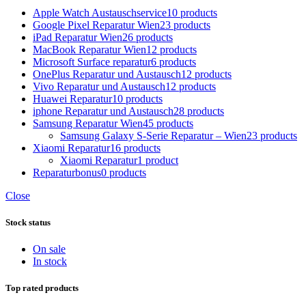
Apple Watch Austauschservice
10 products
Google Pixel Reparatur Wien
23 products
iPad Reparatur Wien
26 products
MacBook Reparatur Wien
12 products
Microsoft Surface reparatur
6 products
OnePlus Reparatur und Austausch
12 products
Vivo Reparatur und Austausch
12 products
Huawei Reparatur
10 products
iphone Reparatur und Austausch
28 products
Samsung Reparatur Wien
45 products
Samsung Galaxy S-Serie Reparatur – Wien
23 products
Xiaomi Reparatur
16 products
Xiaomi Reparatur
1 product
Reparaturbonus
0 products
Close
Stock status
On sale
In stock
Top rated products