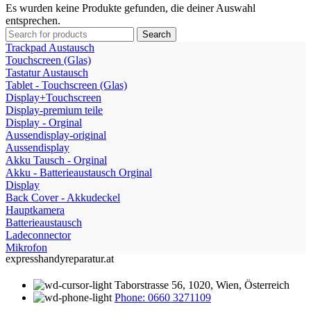
Es wurden keine Produkte gefunden, die deiner Auswahl
entsprechen.
Search
Trackpad Austausch
Touchscreen (Glas)
Tastatur Austausch
Tablet - Touchscreen (Glas)
Display+Touchscreen
Display-premium teile
Display - Orginal
Aussendisplay-original
Aussendisplay
Akku Tausch - Orginal
Akku - Batterieaustausch Orginal
Display
Back Cover - Akkudeckel
Hauptkamera
Batterieaustausch
Ladeconnector
Mikrofon
expresshandyreparatur.at
Taborstrasse 56, 1020, Wien, Österreich
Phone: 0660 3271109