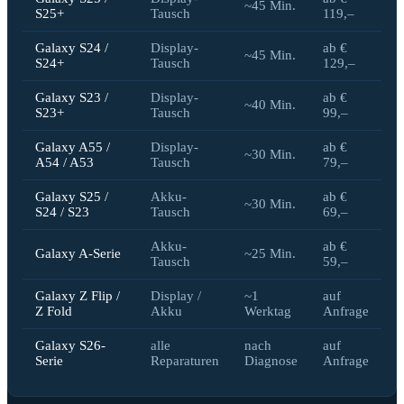
~45 Min.
S25+
Tausch
119,–
Galaxy S24 /
Display-
ab €
~45 Min.
S24+
Tausch
129,–
Galaxy S23 /
Display-
ab €
~40 Min.
S23+
Tausch
99,–
Galaxy A55 /
Display-
ab €
~30 Min.
A54 / A53
Tausch
79,–
Galaxy S25 /
Akku-
ab €
~30 Min.
S24 / S23
Tausch
69,–
Akku-
ab €
Galaxy A-Serie
~25 Min.
Tausch
59,–
Galaxy Z Flip /
Display /
~1
auf
Z Fold
Akku
Werktag
Anfrage
Galaxy S26-
alle
nach
auf
Serie
Reparaturen
Diagnose
Anfrage