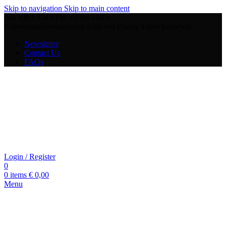
Skip to navigation
Skip to main content
AB 100 € GRATIS VERSAND!
Expresshandyreparatur.at wird von Handy Tabor betrieben.
Newsletter
Contact Us
FAQs
Login / Register
0
0
items
€
0,00
Menu