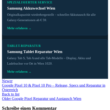
SPEZIALISIERTER SERVICE
Samsung Akkuwechsel Wien
Originalkapazität wiederhergestellt – schneller Akkutausch für alle
Galaxy-Generationen ab € 59.
Mehr erfahren →
TABLET-REPARATUR
Samsung Tablet Reparatur Wien
Galaxy Tab S, Tab A und alle Tab-Modelle – Display, Akku und
Ladebuchse vor Ort in Wien 1020.
Mehr erfahren →
Newer
Google Pixel 10 & Pixel 10 Pro – Release, Specs und Reparatur in
Österreich
Back to list
Older
Google Pixel Reparatur und Austausch Wien
Schreibe einen Kommentar