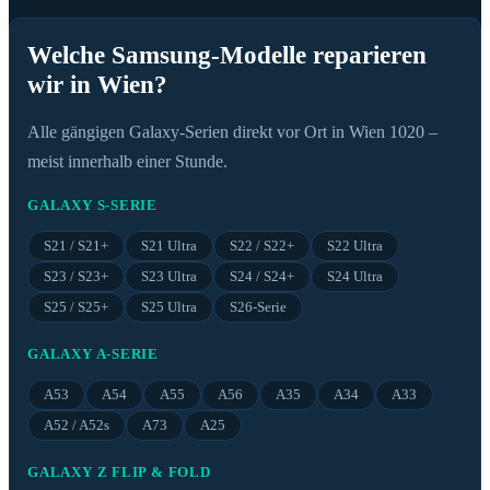
Welche Samsung-Modelle reparieren
wir in Wien?
Alle gängigen Galaxy-Serien direkt vor Ort in Wien 1020 –
meist innerhalb einer Stunde.
GALAXY S-SERIE
S21 / S21+
S21 Ultra
S22 / S22+
S22 Ultra
S23 / S23+
S23 Ultra
S24 / S24+
S24 Ultra
S25 / S25+
S25 Ultra
S26-Serie
GALAXY A-SERIE
A53
A54
A55
A56
A35
A34
A33
A52 / A52s
A73
A25
GALAXY Z FLIP & FOLD