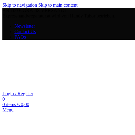
Skip to navigation
Skip to main content
AB 100 € GRATIS VERSAND!
Expresshandyreparatur.at wird von Handy Tabor betrieben.
Newsletter
Contact Us
FAQs
Login / Register
0
0
items
€
0,00
Menu