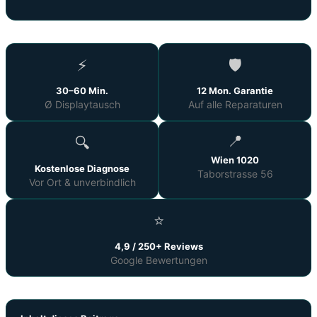
⚡
🛡️
30–60 Min.
12 Mon. Garantie
Ø Displaytausch
Auf alle Reparaturen
📍
🔍
Wien 1020
Kostenlose Diagnose
Taborstrasse 56
Vor Ort & unverbindlich
⭐
4,9 / 250+ Reviews
Google Bewertungen