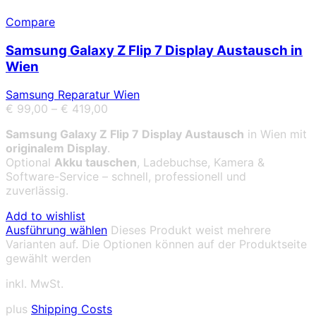
Compare
Samsung Galaxy Z Flip 7 Display Austausch in
Wien
Samsung Reparatur Wien
€
99,00
–
€
419,00
Samsung Galaxy Z Flip 7 Display Austausch
in Wien mit
originalem Display
.
Optional
Akku tauschen
, Ladebuchse, Kamera &
Software-Service – schnell, professionell und
zuverlässig.
Add to wishlist
Ausführung wählen
Dieses Produkt weist mehrere
Varianten auf. Die Optionen können auf der Produktseite
gewählt werden
inkl. MwSt.
plus
Shipping Costs