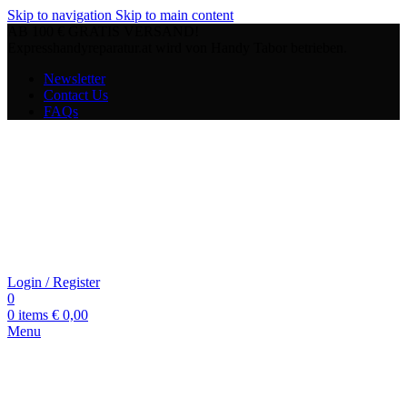
Skip to navigation
Skip to main content
AB 100 € GRATIS VERSAND!
Expresshandyreparatur.at wird von Handy Tabor betrieben.
Newsletter
Contact Us
FAQs
Login / Register
0
0
items
€
0,00
Menu