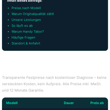
Inhalt dieses Beitrags:
Preise nach Modell
Warum Originalqualität zählt
Unsere Leistungen
So läuft es ab
Warum Handy Tabor?
Häufige Fragen
Standort & Anfahrt
Samsung Display Reparatur Wien – Preise
nach Modell
Transparente Festpreise nach kostenloser Diagnose – keine
versteckten Kosten, kein Aufpreis. Alle Preise inkl. MwSt.
und 12 Monate Garantie.
Modell
Dauer
Preis ab