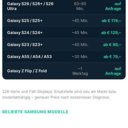
Galaxy S26 / S26+ / S26
60–90
auf
Ultra
Min.
Anfrage
Galaxy S25 / S25+
~45 Min.
ab € 119,–
Galaxy S24 / S24+
~45 Min.
ab € 129,–
Galaxy S23 / S23+
~40 Min.
ab € 99,–
Galaxy A55 / A54 / A53
~30 Min.
ab € 79,–
~1
auf
Galaxy Z Flip / Z Fold
Werktag
Anfrage
S26-Serie und Falt-Displays: Ersatzteile sind neu am Markt bzw.
modellabhängig – genauer Preis nach kostenloser Diagnose.
BELIEBTE SAMSUNG MODELLE