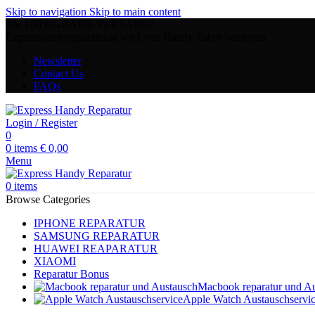
Skip to navigation
Skip to main content
AB 100 € GRATIS VERSAND!
Expresshandyreparatur.at wird von Handy Tabor betrieben.
Newsletter
Contact Us
FAQs
Login / Register
0
0
items
€
0,00
Menu
0
items
Browse Categories
IPHONE REPARATUR
SAMSUNG REPARATUR
HUAWEI REAPARATUR
XIAOMI
Reparatur Bonus
Macbook reparatur und A
Apple Watch Austauschservi