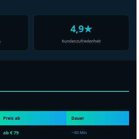
4,9★
n
Kundenzufriedenheit
Preis ab
Dauer
ab € 79
~30 Min