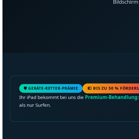
Bildschirm
💶 BIS ZU 50 % FÖRDE
🛡️ GERÄTE-RETTER-PRÄMIE
Ihr iPad bekommt bei uns die
Premium-Behandlung
als nur Surfen.