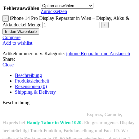
Fehlerauswählen
Zurücksetzen
iPhone 14 Pro Display Reparatur in Wien – Display, Akku &
Akkudeckel Menge
In den Warenkorb
Compare
Add to wishlist
Artikelnummer:
n. v.
Kategorie:
iphone Reparatur und Austausch
Share:
Close
Beschreibung
Produktsicherheit
Rezensionen (0)
Shipping & Delivery
Beschreibung
iPhone 14 Pro Display Reparatur Wien
– Express, Garantie,
Fixpreis bei
Handy Tabor in Wien 1020
. Ein gesprungenes Display
beeinträchtigt Touch-Funktion, Farbdarstellung und Face ID. Wir
stellen alle Funktionen in 30–60 Minuten wieder her – direkt im 2.