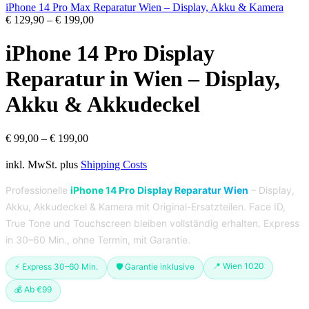
iPhone 14 Pro Max Reparatur Wien – Display, Akku & Kamera
€
129,90
–
€
199,00
iPhone 14 Pro Display
Reparatur in Wien – Display,
Akku & Akkudeckel
€
99,00
–
€
199,00
inkl. MwSt.
plus
Shipping Costs
Professionelle
iPhone 14 Pro Display Reparatur Wien
– Display,
Akku, Akkudeckel & Kamera mit Original-Ersatzteilen. Face ID,
True Tone und Touchscreen bleiben vollständig erhalten. Express
in 30–60 Min., ohne Termin, mit Garantie.
📍 Wien 1020
⚡ Express 30–60 Min.
🛡️ Garantie inklusive
💰 Ab €99