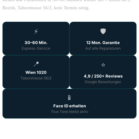
Bezirk, Taborstrasse 56/2, kein Termin nötig.
⚡
🛡️
30–60 Min.
12 Mon. Garantie
Express-Service
Auf alle Reparaturen
📍
⭐
Wien 1020
4,9 / 250+ Reviews
Taborstrasse 56/2
Google Bewertungen
📱
Face ID erhalten
True Tone bleibt aktiv
iPhone 14 Pro Display Reparatur Wien –