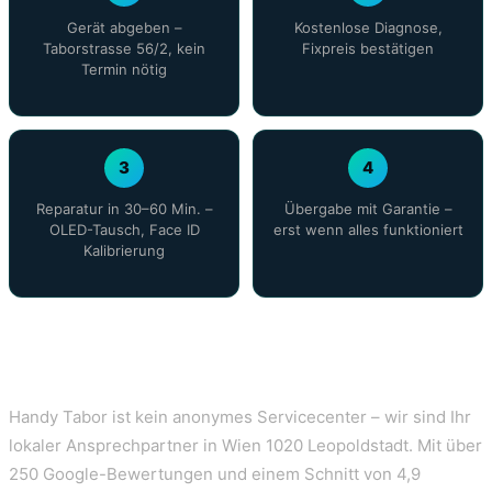
Gerät abgeben –
Kostenlose Diagnose,
Taborstrasse 56/2, kein
Fixpreis bestätigen
Termin nötig
3
4
Reparatur in 30–60 Min. –
Übergabe mit Garantie –
OLED-Tausch, Face ID
erst wenn alles funktioniert
Kalibrierung
Ihr Spezialist für iPhone 14 Pro Display
Reparatur Wien
Handy Tabor ist kein anonymes Servicecenter – wir sind Ihr
lokaler Ansprechpartner in Wien 1020 Leopoldstadt. Mit über
250 Google-Bewertungen und einem Schnitt von 4,9