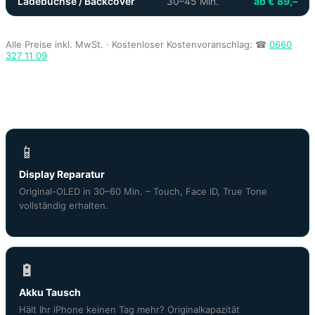
Ladebuchse / Backcover
30–45 Min.
ab € 89,–
Alle Preise inkl. MwSt. · Kostenloser Kostenvoranschlag: ☎
0660
327 11 09
Was die iPhone 14 Pro Display Reparatur
Wien beinhaltet
📱
Display Reparatur
Original-OLED in 30–60 Min. – Touch, Face ID, True Tone
vollständig erhalten.
🔋
Akku Tausch
Hält Ihr iPhone keinen Tag mehr? Originalkapazität