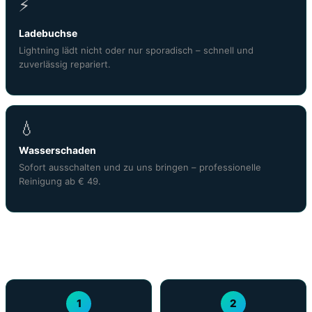
⚡
Ladebuchse
Lightning lädt nicht oder nur sporadisch – schnell und
zuverlässig repariert.
💧
Wasserschaden
Sofort ausschalten und zu uns bringen – professionelle
Reinigung ab € 49.
Ablauf der iPhone 14 Pro Display Reparatur
Wien
1
2