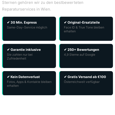
Sternen gehören wir zu den bestbewerteten
Reparaturservices in Wien.
✔ 30 Min. Express
✔ Original-Ersatzteile
Same-Day-Service möglich
Face ID & True Tone bleiben
erhalten
✔ Garantie inklusive
✔ 250+ Bewertungen
Sie zahlen nur bei
4,9 Sterne auf Google
Zufriedenheit
✔ Kein Datenverlust
✔ Gratis Versand ab €100
Fotos, Apps & Kontakte bleiben
Österreichweit verfügbar
erhalten
Häufige Fragen zur iPhone 14 Pro Display
Reparatur Wien