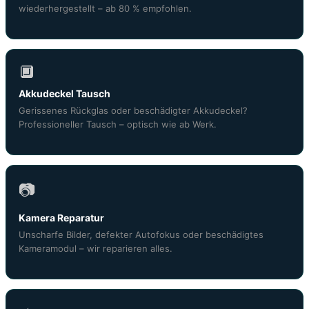
wiederhergestellt – ab 80 % empfohlen.
🔲
Akkudeckel Tausch
Gerissenes Rückglas oder beschädigter Akkudeckel?
Professioneller Tausch – optisch wie ab Werk.
📷
Kamera Reparatur
Unscharfe Bilder, defekter Autofokus oder beschädigtes
Kameramodul – wir reparieren alles.