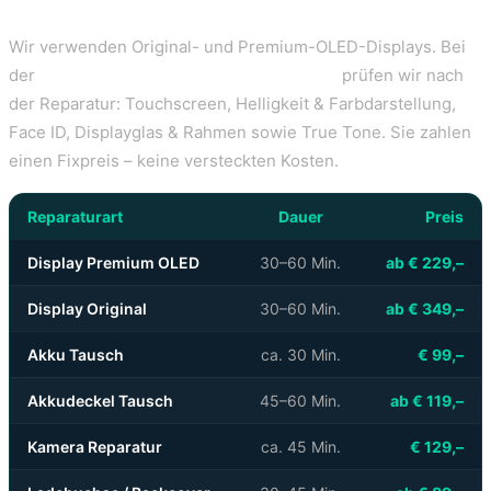
Festpreise
Wir verwenden Original- und Premium-OLED-Displays. Bei
der
iPhone 14 Pro Display Reparatur Wien
prüfen wir nach
der Reparatur: Touchscreen, Helligkeit & Farbdarstellung,
Face ID, Displayglas & Rahmen sowie True Tone. Sie zahlen
einen Fixpreis – keine versteckten Kosten.
Reparaturart
Dauer
Preis
Display Premium OLED
30–60 Min.
ab € 229,–
Display Original
30–60 Min.
ab € 349,–
Akku Tausch
ca. 30 Min.
€ 99,–
Akkudeckel Tausch
45–60 Min.
ab € 119,–
Kamera Reparatur
ca. 45 Min.
€ 129,–