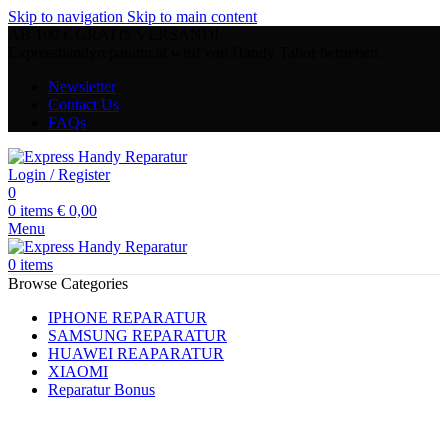
Skip to navigation
Skip to main content
AB 100 € GRATIS VERSAND!
Expresshandyreparatur.at wird von Handy Tabor betrieben.
Newsletter
Contact Us
FAQs
Login / Register
0
0
items
€
0,00
Menu
0
items
Browse Categories
IPHONE REPARATUR
SAMSUNG REPARATUR
HUAWEI REAPARATUR
XIAOMI
Reparatur Bonus