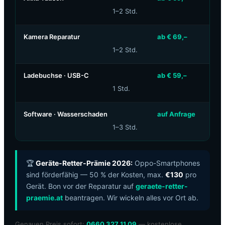
1–2 Std.
Kamera Reparatur
ab € 69,–
1–2 Std.
Ladebuchse · USB-C
ab € 59,–
1 Std.
Software · Wasserschaden
auf Anfrage
1–3 Std.
🏆
Geräte-Retter-Prämie 2026:
Oppo-Smartphones
sind förderfähig — 50 % der Kosten, max.
€130
pro
Gerät. Bon vor der Reparatur auf
geraete-retter-
praemie.at
beantragen. Wir wickeln alles vor Ort ab.
Genauen Preis sofort:
0660 327 11 09
— kostenlose