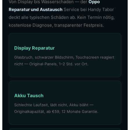
Von Display bis Wasserschaden — der
Oppo
Reparatur und Austausch
Service bei Handy Tabor
deckt alle typischen Schäden ab. Kein Termin nötig,
kostenlose Diagnose, transparenter Festpreis.
Display Reparatur
Glasbruch, schwarzer Bildschirm, Touchscreen reagiert
nicht — Original-Panels, 1–2 Std. vor Ort.
Akku Tausch
Schlechte Laufzeit, lädt nicht, Akku bläht —
Originalkapazität, ab €59, 12 Monate Garantie.