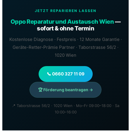
JETZT REPARIEREN LASSEN
Oppo Reparatur und Austausch Wien
—
sofort & ohne Termin
Kostenlose Diagnose · Festpreis · 12 Monate Garantie ·
Geräte-Retter-Prämie Partner · Taborstrasse 56/2 ·
1020 Wien
📞 0660 327 11 09
🏆 Förderung beantragen →
📍 Taborstrasse 56/2 · 1020 Wien · Mo–Fr 09:00–18:00 · Sa
10:00–16:00