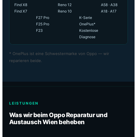
Find X8
Reno 12
A58 · A38
Find X7
Reno 10
A18 · A17
F27 Pro
K-Serie
F25 Pro
OnePlus*
F23
Kostenlose
Diagnose
* OnePlus ist eine Schwestermarke von Oppo — wir
reparieren beide.
LEISTUNGEN
Was wir beim Oppo Reparatur und
Austausch Wien beheben