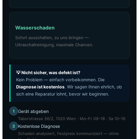
Wasserschaden
Sofort ausschalten, zu uns bringen —
Ultraschallreinigung, maximale Chancen.
💡 Nicht sicher, was defekt ist?
Kein Problem — einfach vorbeikommen. Die
Diagnose ist kostenlos
. Wir sagen Ihnen ehrlich, ob
sich eine Reparatur lohnt, bevor wir beginnen.
1
Gerät abgeben
Taborstrasse 56/2, 1020 Wien · Mo–Fr 09–18 · Sa 10–16
2
Kostenlose Diagnose
Schaden analysiert, Festpreis kommuniziert — ohne