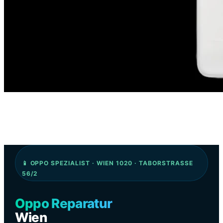
📱 OPPO SPEZIALIST · WIEN 1020 · TABORSTRASSE
56/2
Oppo Reparatur
Wien