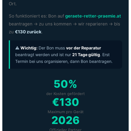
Ort.
So funktioniert es: Bon auf
geraete-retter-praemie.at
beantragen → zu uns kommen → wir reparieren → bis
zu
€130 zurück
.
⚠️
Wichtig:
Der Bon muss
vor der Reparatur
beantragt werden und ist nur
21 Tage gültig
. Erst
Termin bei uns organisieren, dann Bon beantragen.
50%
der Kosten gefördert
€130
Maximum pro Gerät
2026
Offizieller Partner