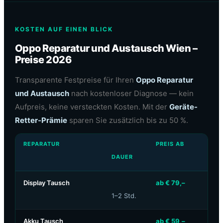
KOSTEN AUF EINEN BLICK
Oppo Reparatur und Austausch Wien –
Preise 2026
Transparente Festpreise für Ihren
Oppo Reparatur
und Austausch
nach kostenloser Diagnose — kein
Aufpreis, keine versteckten Kosten. Mit der
Geräte-
Retter-Prämie
sparen Sie zusätzlich bis zu 50 %.
REPARATUR
PREIS AB
DAUER
Display Tausch
ab € 79,–
1–2 Std.
Akku Tausch
ab € 59,–