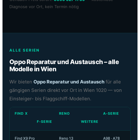
Diagnose vor Ort, kein Termin nötig
ALLE SERIEN
Oppo Reparatur und Austausch – alle
Modelle in Wien
Wir bieten
Oppo Reparatur und Austausch
für alle
gängigen Serien direkt vor Ort in Wien 1020 — von
Einsteiger- bis Flaggschiff-Modellen.
FIND X
RENO
A-SERIE
F-SERIE
WEITERE
Find X9 Pro
Reno 13
A98 · A78