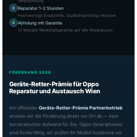
Verpflichtung
3
Reparatur 1–2 Stunden
Hochwertige Ersatzteile, Qualitätsprüfung inklusive
4
Abholung mit Garantie
12 Monate Werkstattgarantie auf alle Reparaturen
FÖRDERUNG 2026
Geräte-Retter-Prämie für Oppo
Reparatur und Austausch Wien
Als offizieller
Geräte-Retter-Prämie Partnerbetrieb
wickeln wir die Förderung direkt vor Ort ab — kein
bürokratischer Aufwand für Sie. Oppo-Smartphones
sind förderfähig, wir prüfen Ihr Modell kostenlos vor