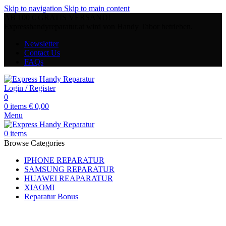
Skip to navigation
Skip to main content
AB 100 € GRATIS VERSAND!
Expresshandyreparatur.at wird von Handy Tabor betrieben.
Newsletter
Contact Us
FAQs
Login / Register
0
0
items
€
0,00
Menu
0
items
Browse Categories
IPHONE REPARATUR
SAMSUNG REPARATUR
HUAWEI REAPARATUR
XIAOMI
Reparatur Bonus