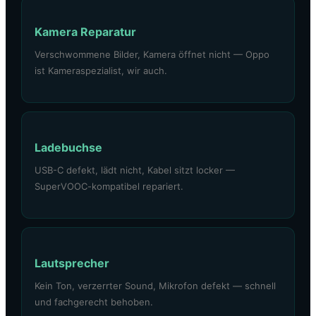
Kamera Reparatur
Verschwommene Bilder, Kamera öffnet nicht — Oppo
ist Kameraspezialist, wir auch.
Ladebuchse
USB-C defekt, lädt nicht, Kabel sitzt locker —
SuperVOOC-kompatibel repariert.
Lautsprecher
Kein Ton, verzerrter Sound, Mikrofon defekt — schnell
und fachgerecht behoben.