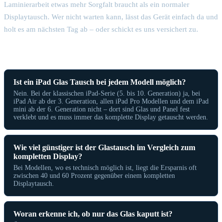
Laminierarbeit etwas mehr Sorgfalt braucht als ein normaler
Displaytausch. Wer nicht warten kann, lässt das Gerät einfach da und
holt es am nächsten Tag ab – oder schickt es uns versichert zu.
Häufige Fragen zum iPad Glas Tausch
Ist ein iPad Glas Tausch bei jedem Modell möglich?
Nein. Bei der klassischen iPad-Serie (5. bis 10. Generation) ja, bei
iPad Air ab der 3. Generation, allen iPad Pro Modellen und dem iPad
mini ab der 6. Generation nicht – dort sind Glas und Panel fest
verklebt und es muss immer das komplette Display getauscht werden.
Wie viel günstiger ist der Glastausch im Vergleich zum
kompletten Display?
Bei Modellen, wo es technisch möglich ist, liegt die Ersparnis oft
zwischen 40 und 60 Prozent gegenüber einem kompletten
Displaytausch.
Woran erkenne ich, ob nur das Glas kaputt ist?