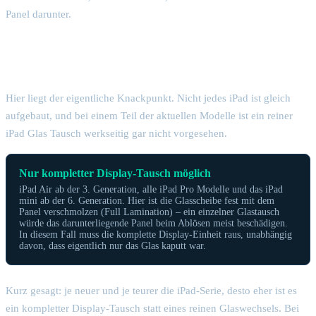
Panel darunter.
Bei welchem iPad geht überhaupt nur das
Glas?
Hier liegt der eigentliche Knackpunkt. Nicht jedes iPad ist gleich
aufgebaut, und bei einem Teil der aktuellen Modelle ist ein reiner
iPad Glas Tausch werkseitig gar nicht vorgesehen.
Nur kompletter Display-Tausch möglich
iPad Air ab der 3. Generation, alle iPad Pro Modelle und das iPad
mini ab der 6. Generation. Hier ist die Glasscheibe fest mit dem
Panel verschmolzen (Full Lamination) – ein einzelner Glastausch
würde das darunterliegende Panel beim Ablösen meist beschädigen.
In diesem Fall muss die komplette Display-Einheit raus, unabhängig
davon, dass eigentlich nur das Glas kaputt war.
Kurz gesagt: je neuer und je teurer die iPad-Serie, desto eher ist es
ein kompletter Display-Tausch statt eines reinen Glaswechsels. Bei