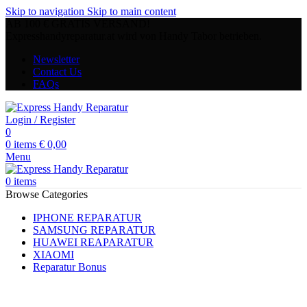
Skip to navigation
Skip to main content
AB 100 € GRATIS VERSAND!
Expresshandyreparatur.at wird von Handy Tabor betrieben.
Newsletter
Contact Us
FAQs
Login / Register
0
0
items
€
0,00
Menu
0
items
Browse Categories
IPHONE REPARATUR
SAMSUNG REPARATUR
HUAWEI REAPARATUR
XIAOMI
Reparatur Bonus