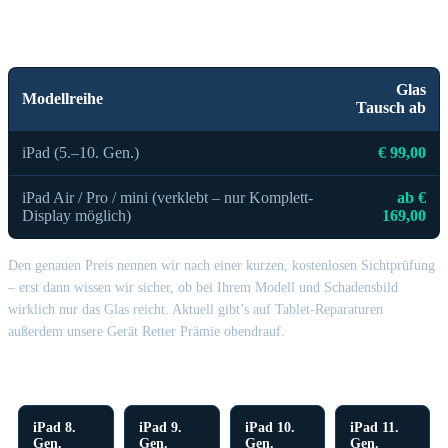
Was kostet ein iPad Glas Tausch bei Handy
Tabor?
Glas
Modellreihe
Tausch ab
iPad (5.–10. Gen.)
€ 99,00
iPad Air / Pro / mini (verklebt – nur Komplett-
ab €
Display möglich)
169,00
Den genauen Preis nennen wir nach einer kurzen, kostenlosen Sichtprüfung
– erst dann wissen wir sicher, ob bei Ihrem Modell und Schadensbild
wirklich nur das Glas reicht. Aktuell gibt’s auf Tablet-Reparaturen
außerdem unsere Gerät Retter Prämie obendrauf.
Diese Modelle sind glastauschfähig
iPad 8.
iPad 9.
iPad 10.
iPad 11.
Gen.
Gen.
Gen.
Gen.